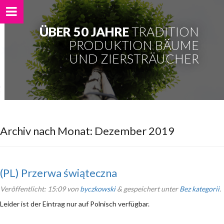
ÜBER 50 JAHRE
TRADITION
PRODUKTION BÄUME
UND ZIERSTRÄUCHER
Archiv nach Monat:
Dezember 2019
(PL) Przerwa świąteczna
Veröffentlicht:
15:09
von
byczkowski
&
gespeichert unter
Bez kategorii
.
Leider ist der Eintrag nur auf Polnisch verfügbar.