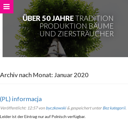
ÜBER 50 JAHRE
TRADITION
PRODUKTION BÄUME
UND ZIERSTRÄUCHER
Archiv nach Monat:
Januar 2020
(PL) informacja
Veröffentlicht:
12:57
von
byczkowski
&
gespeichert unter
Bez kategorii
.
Leider ist der Eintrag nur auf Polnisch verfügbar.