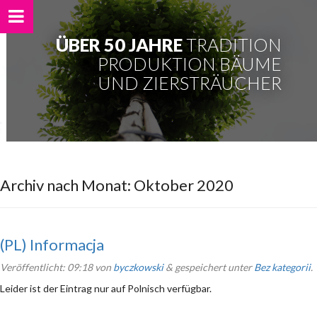
ÜBER 50 JAHRE
TRADITION
PRODUKTION BÄUME
UND ZIERSTRÄUCHER
Archiv nach Monat:
Oktober 2020
(PL) Informacja
Veröffentlicht:
09:18
von
byczkowski
&
gespeichert unter
Bez kategorii
.
Leider ist der Eintrag nur auf Polnisch verfügbar.