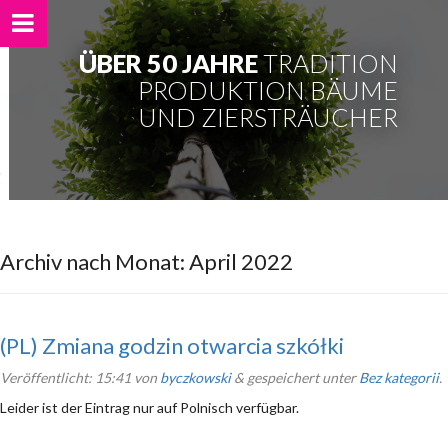
ÜBER 50 JAHRE
TRADITION
PRODUKTION BÄUME
UND ZIERSTRÄUCHER
Archiv nach Monat:
April 2022
(PL) Zmiana godzin otwarcia szkółki
Veröffentlicht:
15:41
von
byczkowski
&
gespeichert unter
Bez kategorii
.
Leider ist der Eintrag nur auf Polnisch verfügbar.