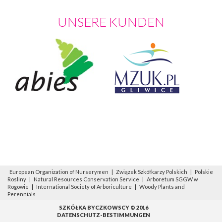
UNSERE KUNDEN
European Organization of Nurserymen
|
Związek Szkółkarzy Polskich
|
Polskie
Rosliny
|
Natural Resources Conservation Service
|
Arboretum SGGW w
Rogowie
|
International Society of Arboriculture
|
Woody Plants and
Perennials
SZKÓŁKA BYCZKOWSCY © 2016
DATENSCHUTZ-BESTIMMUNGEN