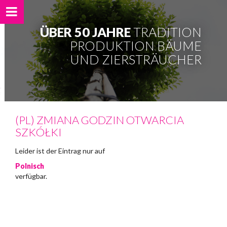
ÜBER 50 JAHRE
TRADITION
PRODUKTION BÄUME
UND ZIERSTRÄUCHER
(PL) ZMIANA GODZIN OTWARCIA
SZKÓŁKI
Leider ist der Eintrag nur auf
Polnisch
verfügbar.